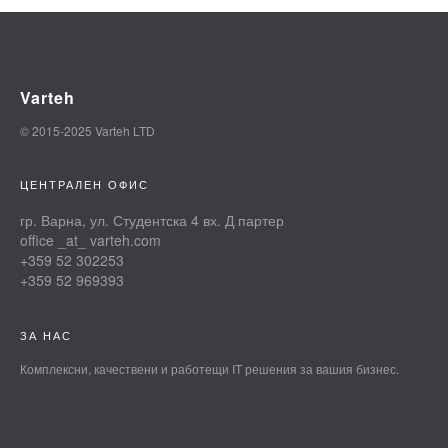
Varteh
© 2015-2025 Varteh LTD
ЦЕНТРАЛЕН ОФИС
гр. Варна, ул. Студентска 4 вх. Д партер
office _at_ varteh.com
+359 52 302253
+359 52 969393
ЗА НАС
Комплексни, качествени и работещи IT решения за вашия бизнес.